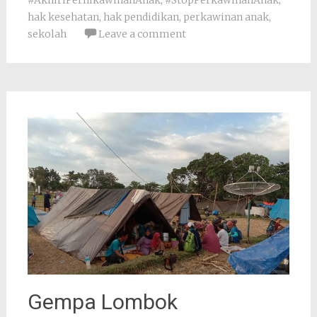
#AkhiriPernikawinanAnak
,
#StopPerkawinanAnak
,
hak kesehatan
,
hak pendidikan
,
perkawinan anak
,
sekolah
Leave a comment
Gempa Lombok