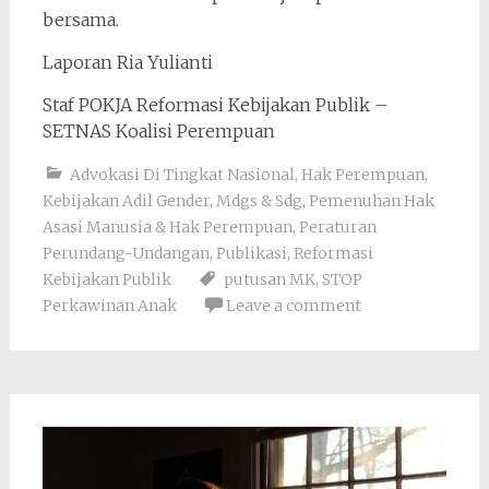
bersama.
Laporan Ria Yulianti
Staf POKJA Reformasi Kebijakan Publik –
SETNAS Koalisi Perempuan
Advokasi Di Tingkat Nasional
,
Hak Perempuan
,
Kebijakan Adil Gender
,
Mdgs & Sdg
,
Pemenuhan Hak
Asasi Manusia & Hak Perempuan
,
Peraturan
Perundang-Undangan
,
Publikasi
,
Reformasi
Kebijakan Publik
putusan MK
,
STOP
Perkawinan Anak
Leave a comment