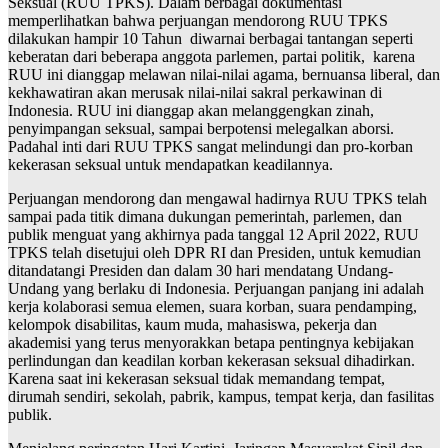
Seksual (RUU TPKS). Dalam berbagai dokumentasi
memperlihatkan bahwa perjuangan mendorong RUU TPKS
dilakukan hampir 10 Tahun diwarnai berbagai tantangan seperti
keberatan dari beberapa anggota parlemen, partai politik, karena
RUU ini dianggap melawan nilai-nilai agama, bernuansa liberal, dan
kekhawatiran akan merusak nilai-nilai sakral perkawinan di
Indonesia. RUU ini dianggap akan melanggengkan zinah,
penyimpangan seksual, sampai berpotensi melegalkan aborsi.
Padahal inti dari RUU TPKS sangat melindungi dan pro-korban
kekerasan seksual untuk mendapatkan keadilannya.
Perjuangan mendorong dan mengawal hadirnya RUU TPKS telah
sampai pada titik dimana dukungan pemerintah, parlemen, dan
publik menguat yang akhirnya pada tanggal 12 April 2022, RUU
TPKS telah disetujui oleh DPR RI dan Presiden, untuk kemudian
ditandatangi Presiden dan dalam 30 hari mendatang Undang-
Undang yang berlaku di Indonesia. Perjuangan panjang ini adalah
kerja kolaborasi semua elemen, suara korban, suara pendamping,
kelompok disabilitas, kaum muda, mahasiswa, pekerja dan
akademisi yang terus menyorakkan betapa pentingnya kebijakan
perlindungan dan keadilan korban kekerasan seksual dihadirkan.
Karena saat ini kekerasan seksual tidak memandang tempat,
dirumah sendiri, sekolah, pabrik, kampus, tempat kerja, dan fasilitas
publik.