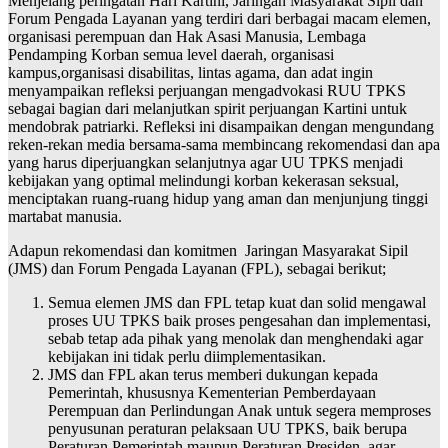
Menjelang peringatan Hari Kartini, Jaringan Masyarakat Sipil dan
Forum Pengada Layanan yang terdiri dari berbagai macam elemen,
organisasi perempuan dan Hak Asasi Manusia, Lembaga
Pendamping Korban semua level daerah, organisasi
kampus,organisasi disabilitas, lintas agama, dan adat ingin
menyampaikan refleksi perjuangan mengadvokasi RUU TPKS
sebagai bagian dari melanjutkan spirit perjuangan Kartini untuk
mendobrak patriarki. Refleksi ini disampaikan dengan mengundang
reken-rekan media bersama-sama membincang rekomendasi dan apa
yang harus diperjuangkan selanjutnya agar UU TPKS menjadi
kebijakan yang optimal melindungi korban kekerasan seksual,
menciptakan ruang-ruang hidup yang aman dan menjunjung tinggi
martabat manusia.
Adapun rekomendasi dan komitmen Jaringan Masyarakat Sipil
(JMS) dan Forum Pengada Layanan (FPL), sebagai berikut;
Semua elemen JMS dan FPL tetap kuat dan solid mengawal
proses UU TPKS baik proses pengesahan dan implementasi,
sebab tetap ada pihak yang menolak dan menghendaki agar
kebijakan ini tidak perlu diimplementasikan.
JMS dan FPL akan terus memberi dukungan kepada
Pemerintah, khususnya Kementerian Pemberdayaan
Perempuan dan Perlindungan Anak untuk segera memproses
penyusunan peraturan pelaksaan UU TPKS, baik berupa
Peraturan Pemerintah maupun Peraturan Presiden, agar