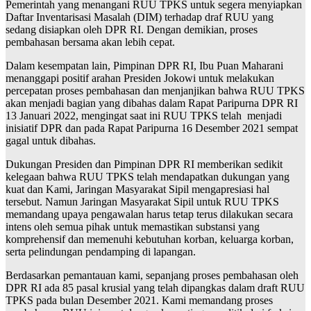
Pemerintah yang menangani RUU TPKS untuk segera menyiapkan
Daftar Inventarisasi Masalah (DIM) terhadap draf RUU yang
sedang disiapkan oleh DPR RI. Dengan demikian, proses
pembahasan bersama akan lebih cepat.
Dalam kesempatan lain, Pimpinan DPR RI, Ibu Puan Maharani
menanggapi positif arahan Presiden Jokowi untuk melakukan
percepatan proses pembahasan dan menjanjikan bahwa RUU TPKS
akan menjadi bagian yang dibahas dalam Rapat Paripurna DPR RI
13 Januari 2022, mengingat saat ini RUU TPKS telah menjadi
inisiatif DPR dan pada Rapat Paripurna 16 Desember 2021 sempat
gagal untuk dibahas.
Dukungan Presiden dan Pimpinan DPR RI memberikan sedikit
kelegaan bahwa RUU TPKS telah mendapatkan dukungan yang
kuat dan Kami, Jaringan Masyarakat Sipil mengapresiasi hal
tersebut. Namun Jaringan Masyarakat Sipil untuk RUU TPKS
memandang upaya pengawalan harus tetap terus dilakukan secara
intens oleh semua pihak untuk memastikan substansi yang
komprehensif dan memenuhi kebutuhan korban, keluarga korban,
serta pelindungan pendamping di lapangan.
Berdasarkan pemantauan kami, sepanjang proses pembahasan oleh
DPR RI ada 85 pasal krusial yang telah dipangkas dalam draft RUU
TPKS pada bulan Desember 2021. Kami memandang proses