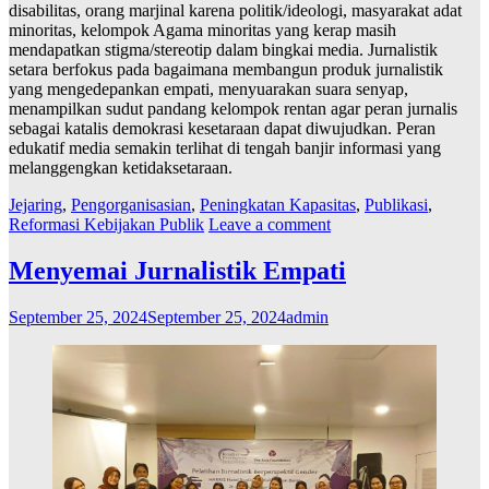
disabilitas, orang marjinal karena politik/ideologi, masyarakat adat
minoritas, kelompok Agama minoritas yang kerap masih
mendapatkan stigma/stereotip dalam bingkai media. Jurnalistik
setara berfokus pada bagaimana membangun produk jurnalistik
yang mengedepankan empati, menyuarakan suara senyap,
menampilkan sudut pandang kelompok rentan agar peran jurnalis
sebagai katalis demokrasi kesetaraan dapat diwujudkan. Peran
edukatif media semakin terlihat di tengah banjir informasi yang
melanggengkan ketidaksetaraan.
Jejaring
,
Pengorganisasian
,
Peningkatan Kapasitas
,
Publikasi
,
Reformasi Kebijakan Publik
Leave a comment
Menyemai Jurnalistik Empati
September 25, 2024
September 25, 2024
admin