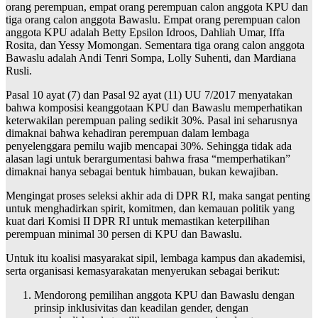
orang perempuan, empat orang perempuan calon anggota KPU dan
tiga orang calon anggota Bawaslu. Empat orang perempuan calon
anggota KPU adalah Betty Epsilon Idroos, Dahliah Umar, Iffa
Rosita, dan Yessy Momongan. Sementara tiga orang calon anggota
Bawaslu adalah Andi Tenri Sompa, Lolly Suhenti, dan Mardiana
Rusli.
Pasal 10 ayat (7) dan Pasal 92 ayat (11) UU 7/2017 menyatakan
bahwa komposisi keanggotaan KPU dan Bawaslu memperhatikan
keterwakilan perempuan paling sedikit 30%. Pasal ini seharusnya
dimaknai bahwa kehadiran perempuan dalam lembaga
penyelenggara pemilu wajib mencapai 30%. Sehingga tidak ada
alasan lagi untuk berargumentasi bahwa frasa “memperhatikan”
dimaknai hanya sebagai bentuk himbauan, bukan kewajiban.
Mengingat proses seleksi akhir ada di DPR RI, maka sangat penting
untuk menghadirkan spirit, komitmen, dan kemauan politik yang
kuat dari Komisi II DPR RI untuk memastikan keterpilihan
perempuan minimal 30 persen di KPU dan Bawaslu.
Untuk itu koalisi masyarakat sipil, lembaga kampus dan akademisi,
serta organisasi kemasyarakatan menyerukan sebagai berikut:
Mendorong pemilihan anggota KPU dan Bawaslu dengan
prinsip inklusivitas dan keadilan gender, dengan