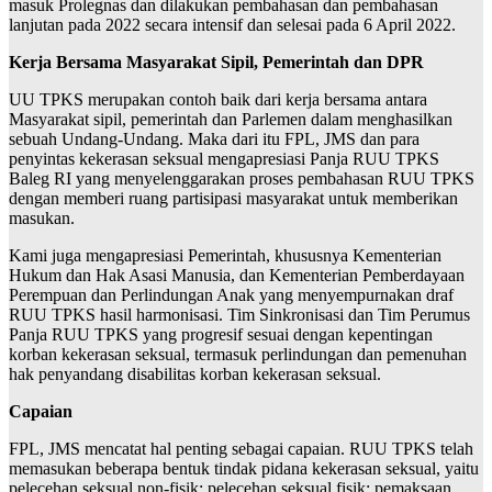
masuk Prolegnas dan dilakukan pembahasan dan pembahasan
lanjutan pada 2022 secara intensif dan selesai pada 6 April 2022.
Kerja Bersama Masyarakat Sipil, Pemerintah dan DPR
UU TPKS merupakan contoh baik dari kerja bersama antara
Masyarakat sipil, pemerintah dan Parlemen dalam menghasilkan
sebuah Undang-Undang. Maka dari itu FPL, JMS dan para
penyintas kekerasan seksual mengapresiasi Panja RUU TPKS
Baleg RI yang menyelenggarakan proses pembahasan RUU TPKS
dengan memberi ruang partisipasi masyarakat untuk memberikan
masukan.
Kami juga mengapresiasi Pemerintah, khususnya Kementerian
Hukum dan Hak Asasi Manusia, dan Kementerian Pemberdayaan
Perempuan dan Perlindungan Anak yang menyempurnakan draf
RUU TPKS hasil harmonisasi. Tim Sinkronisasi dan Tim Perumus
Panja RUU TPKS yang progresif sesuai dengan kepentingan
korban kekerasan seksual, termasuk perlindungan dan pemenuhan
hak penyandang disabilitas korban kekerasan seksual.
Capaian
FPL, JMS mencatat hal penting sebagai capaian. RUU TPKS telah
memasukan beberapa bentuk tindak pidana kekerasan seksual, yaitu
pelecehan seksual non-fisik; pelecehan seksual fisik; pemaksaan