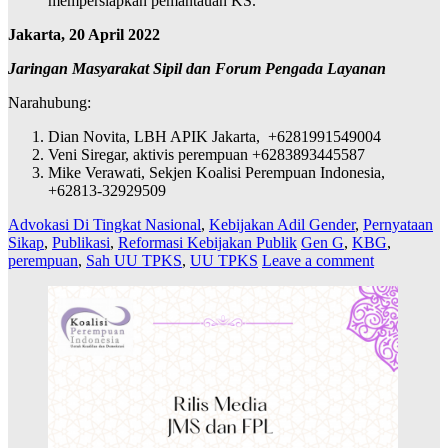
mempersiapkan pemantauan KS.
Jakarta, 20 April 2022
Jaringan Masyarakat Sipil dan Forum Pengada Layanan
Narahubung:
Dian Novita, LBH APIK Jakarta, +6281991549004
Veni Siregar, aktivis perempuan +6283893445587
Mike Verawati, Sekjen Koalisi Perempuan Indonesia,
+62813-32929509
Advokasi Di Tingkat Nasional
,
Kebijakan Adil Gender
,
Pernyataan
Sikap
,
Publikasi
,
Reformasi Kebijakan Publik
Gen G
,
KBG
,
perempuan
,
Sah UU TPKS
,
UU TPKS
Leave a comment