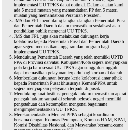
implementasi UU TPKS dapat optimal. Dalam catatan kami
ada 5 materi muatan yang memandatkan PP dan 5 materi
muatan yang memandatkan Peraturan Presiden.
JMS dan FPL mendukung langkah-langkah Pemerintah Pusat
dan Pemerintah Daerah dalam memastikan sosialisasi atau
pendidikan publik mengenai UU TPKS.
JMS dan FPL juga akan melakukan dukungan kerja
kolaborasi kepada Pemerintah Pusat dan Pemerintah Daerah
agar segera memastikan anggaran dan program bagi
implementasi UU TPKS.
Mendukung Pemerintah Daerah yang telah memiliki UPTD
PPA di Provinsi dan/atau Kabupaten/Kota segera menyiapkan
pola kerja baru sesuai UU TPKS agar sungguh-sungguh
dapat memastikan pelayanan terpadu bagi korban di daerah.
Memberikan dukungan berupa kerja kolaborasi antar pihak
kepada Pemerintah Pusat khususnya KemenPPPA untuk
segera menyiapkan pelayanan terpadu di pusat.
Mendukung kuat Institusi penegak hukum memastikan aparat
penegak hukum sampai di seluruh pelosok negeri memiliki
pengetahuan dan ketrampilan mengenai bagaimana
mengimplementasikan UU TPKS.
Merekomendasikan Menteri PPPA sebagai koordinator
bersama dengan Komnas Perempuan, Komnas HAM, KPAI,
Komisi Disabilitas Nasional, dan Masyarakat bersama-sama