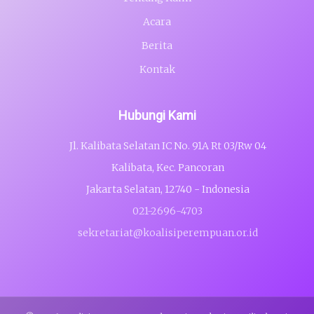
Acara
Berita
Kontak
Hubungi Kami
Jl. Kalibata Selatan IC No. 91A Rt 03/Rw 04
Kalibata, Kec. Pancoran
Jakarta Selatan, 12740 - Indonesia
021-2696-4703
sekretariat@koalisiperempuan.or.id