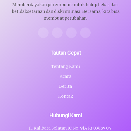
Memberdayakan perempuan untuk hidup bebas dari
ketidaksetaraan dan diskriminasi. Bersama, kita bisa
membuat perubahan.
Tautan Cepat
Tentang Kami
Acara
Berita
Kontak
Hubungi Kami
Jl. Kalibata Selatan IC No. 91A Rt 03/Rw 04