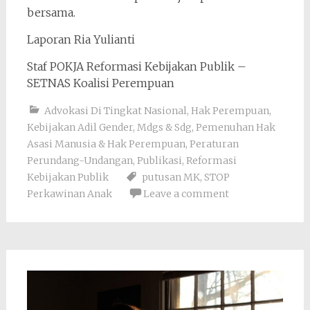
bersama.
Laporan Ria Yulianti
Staf POKJA Reformasi Kebijakan Publik –
SETNAS Koalisi Perempuan
Advokasi Di Tingkat Nasional
,
Hak Perempuan
,
Kebijakan Adil Gender
,
Mdgs & Sdg
,
Pemenuhan Hak
Asasi Manusia & Hak Perempuan
,
Peraturan
Perundang-Undangan
,
Publikasi
,
Reformasi
Kebijakan Publik
putusan MK
,
STOP
Perkawinan Anak
Leave a comment