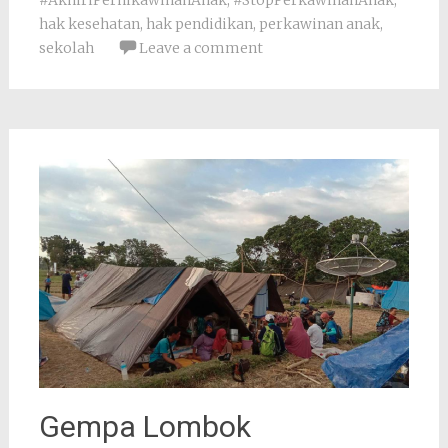
#AkhiriPernikawinanAnak
,
#StopPerkawinanAnak
,
hak kesehatan
,
hak pendidikan
,
perkawinan anak
,
sekolah
Leave a comment
Gempa Lombok