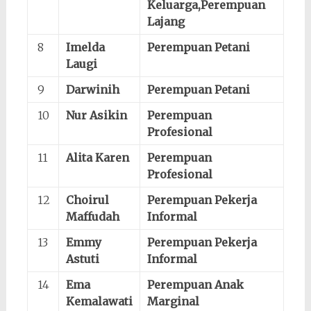
Keluarga,Perempuan
Lajang
8
Imelda
Perempuan Petani
Laugi
9
Darwinih
Perempuan Petani
10
Nur Asikin
Perempuan
Profesional
11
Alita Karen
Perempuan
Profesional
12
Choirul
Perempuan Pekerja
Maffudah
Informal
13
Emmy
Perempuan Pekerja
Astuti
Informal
14
Ema
Perempuan Anak
Kemalawati
Marginal