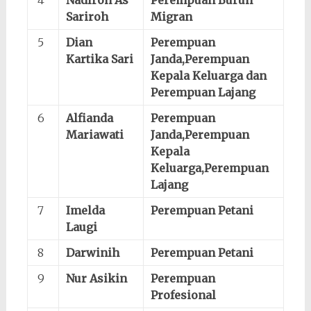
4
Nadlroh As
Perempuan Buruh
Sariroh
Migran
5
Dian
Perempuan
Kartika Sari
Janda,Perempuan
Kepala Keluarga dan
Perempuan Lajang
6
Alfianda
Perempuan
Mariawati
Janda,Perempuan
Kepala
Keluarga,Perempuan
Lajang
7
Imelda
Perempuan Petani
Laugi
8
Darwinih
Perempuan Petani
9
Nur Asikin
Perempuan
Profesional