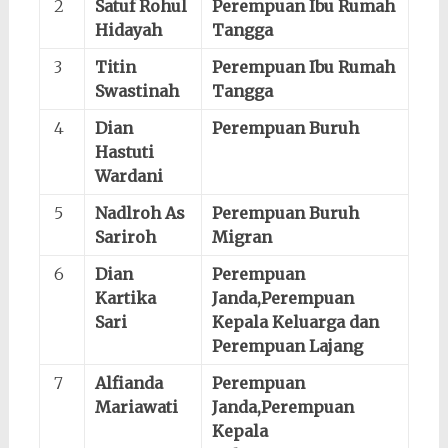
2
Satuf Rohul
Perempuan Ibu Rumah
Hidayah
Tangga
3
Titin
Perempuan Ibu Rumah
Swastinah
Tangga
4
Dian
Perempuan Buruh
Hastuti
Wardani
5
Nadlroh As
Perempuan Buruh
Sariroh
Migran
6
Dian
Perempuan
Kartika
Janda,Perempuan
Sari
Kepala Keluarga dan
Perempuan Lajang
7
Alfianda
Perempuan
Mariawati
Janda,Perempuan
Kepala