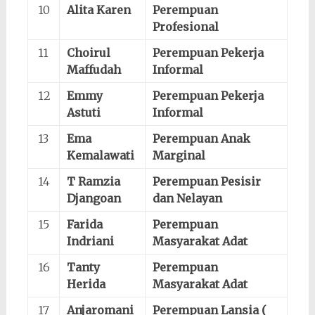
10
Alita Karen
Perempuan
Profesional
11
Choirul
Perempuan Pekerja
Maffudah
Informal
12
Emmy
Perempuan Pekerja
Astuti
Informal
13
Ema
Perempuan Anak
Kemalawati
Marginal
14
T Ramzia
Perempuan Pesisir
Djangoan
dan Nelayan
15
Farida
Perempuan
Indriani
Masyarakat Adat
16
Tanty
Perempuan
Herida
Masyarakat Adat
17
Anjaromani
Perempuan Lansia (