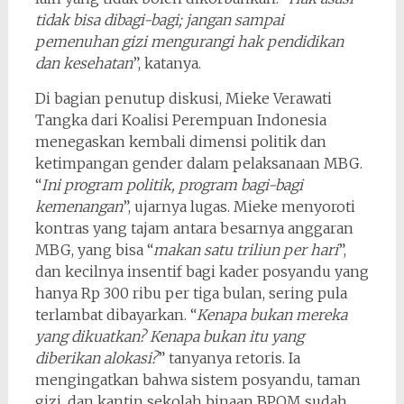
tidak bisa dibagi-bagi; jangan sampai
pemenuhan gizi mengurangi hak pendidikan
dan kesehatan
”, katanya.
Di bagian penutup diskusi, Mieke Verawati
Tangka dari Koalisi Perempuan Indonesia
menegaskan kembali dimensi politik dan
ketimpangan gender dalam pelaksanaan MBG.
“
Ini program politik, program bagi-bagi
kemenangan
”, ujarnya lugas. Mieke menyoroti
kontras yang tajam antara besarnya anggaran
MBG, yang bisa “
makan satu triliun per hari
”,
dan kecilnya insentif bagi kader posyandu yang
hanya Rp 300 ribu per tiga bulan, sering pula
terlambat dibayarkan. “
Kenapa bukan mereka
yang dikuatkan? Kenapa bukan itu yang
diberikan alokasi?
” tanyanya retoris. Ia
mengingatkan bahwa sistem posyandu, taman
gizi, dan kantin sekolah binaan BPOM sudah