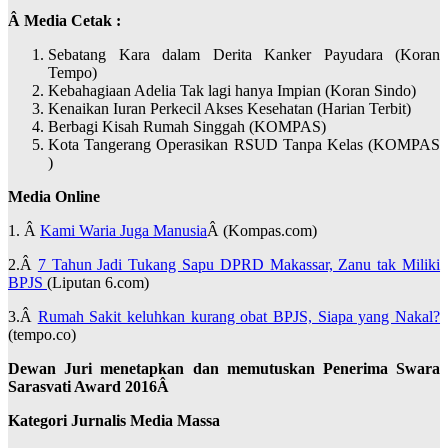
Â
Media Cetak :
Sebatang Kara dalam Derita Kanker Payudara (Koran
Tempo)
Kebahagiaan Adelia Tak lagi hanya Impian (Koran Sindo)
Kenaikan Iuran Perkecil Akses Kesehatan (Harian Terbit)
Berbagi Kisah Rumah Singgah (KOMPAS)
Kota Tangerang Operasikan RSUD Tanpa Kelas (KOMPAS
)
Media Online
1. Â
Kami Waria Juga Manusia
Â (Kompas.com)
2.Â
7 Tahun Jadi Tukang Sapu DPRD Makassar, Zanu tak Miliki
BPJS
(Liputan 6.com)
3.Â
Rumah Sakit keluhkan kurang obat BPJS, Siapa yang Nakal?
(tempo.co)
Dewan Juri menetapkan dan memutuskan Penerima
Swara
Sarasvati Award 201
6
Â
Kategori Jurnalis Media Massa