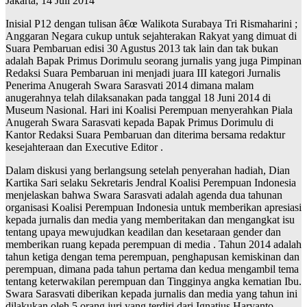
Jakarta, 14 Juli 2014
Inisial P12 dengan tulisan â€œ Walikota Surabaya Tri Rismaharini ;
Anggaran Negara cukup untuk sejahterakan Rakyat yang dimuat di
Suara Pembaruan edisi 30 Agustus 2013 tak lain dan tak bukan
adalah Bapak Primus Dorimulu seorang jurnalis yang juga Pimpinan
Redaksi Suara Pembaruan ini menjadi juara III kategori Jurnalis
Penerima Anugerah Swara Sarasvati 2014 dimana malam
anugerahnya telah dilaksanakan pada tanggal 18 Juni 2014 di
Museum Nasional. Hari ini Koalisi Perempuan menyerahkan Piala
Anugerah Swara Sarasvati kepada Bapak Primus Dorimulu di
Kantor Redaksi Suara Pembaruan dan diterima bersama redaktur
kesejahteraan dan Executive Editor .
Dalam diskusi yang berlangsung setelah penyerahan hadiah, Dian
Kartika Sari selaku Sekretaris Jendral Koalisi Perempuan Indonesia
menjelaskan bahwa Swara Sarasvati adalah agenda dua tahunan
organisasi Koalisi Perempuan Indonesia untuk memberikan apresiasi
kepada jurnalis dan media yang memberitakan dan mengangkat isu
tentang upaya mewujudkan keadilan dan kesetaraan gender dan
memberikan ruang kepada perempuan di media . Tahun 2014 adalah
tahun ketiga dengan tema perempuan, penghapusan kemiskinan dan
perempuan, dimana pada tahun pertama dan kedua mengambil tema
tentang keterwakilan perempuan dan Tingginya angka kematian Ibu.
Swara Sarasvati diberikan kepada jurnalis dan media yang tahun ini
dilakukan oleh 5 orang juri yang terdiri dari Ignatius Haryanto,