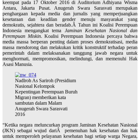
keempat pada 17 Oktober 2016 di Auditorium Adhiyana Wisma
Antara, Jakarta Pusat. Anugerah Swara Sarasvati merupakan
penghargaan kepada media dan jurnalis yang memperjuangkan
kesetaraan dan keadilan gender menuju masyarakat yang
demokratis, sejahtera dan beradab.Â Tahun ini Koalisi Perempuan
Indonesia mengangkat tema
Jaminan Kesehatan Nasional dan
Perempuan Miskin
. Koalisi Perempuan Indonesia percaya bahwa
media massa berperan penting dalam proses demokratisasi, media
massa mendorong dan melakukan kritik konstruktif terhadap peran
pemerintah dalam melaksanakan tanggung jawab negara untuk
menghormati, mempromosikan, melindungi, dan memenuhi Hak
Asasi Manusia.
Nadlroh As Sariroh (Presidium
Nasional Kelompok
Kepentingan Perempuan Buruh
Migran) memberikan kata
sambutan dalam Malam
Anugerah Swara Sarasvati
2016
“Ketika negara meluncurkan program Jaminan Kesehatan Nasional
(JKN) sebagai wujud dariÂ pemenuhan hak kesehatan dan hak
untuk memperoleh pelayanan kesehatan bagi setiap warga Negara,