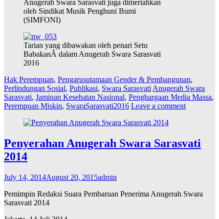
Anugerah Swara Sarasvati juga dimeriahkan
oleh Sindikat Musik Penghuni Bumi
(SIMFONI)
Tarian yang dibawakan oleh penari Setu
BabakanÂ dalam Anugerah Swara Sarasvati
2016
Hak Perempuan
,
Pengarusutamaan Gender & Pembangunan
,
Perlindungan Sosial
,
Publikasi
,
Swara Sarasvati
Anugerah Swara
Sarasvati
,
Jaminan Kesehatan Nasional
,
Penghargaan Media Massa
,
Perempuan Miskin
,
SwaraSarasvati2016
Leave a comment
Penyerahan Anugerah Swara Sarasvati
2014
July 14, 2014
August 20, 2015
admin
Pemimpin Redaksi Suara Pembaruan Penerima Anugerah Swara
Sarasvati 2014