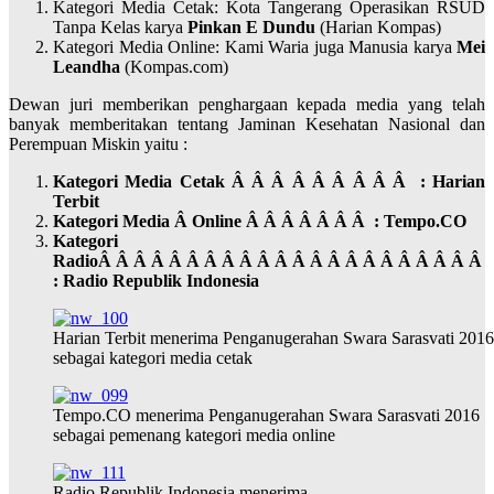
Kategori Media Cetak: Kota Tangerang Operasikan RSUD
Tanpa Kelas karya
Pinkan E Dundu
(Harian Kompas)
Kategori Media Online: Kami Waria juga Manusia karya
Mei
Leandha
(Kompas.com)
Dewan juri memberikan penghargaan kepada media yang telah
banyak memberitakan tentang Jaminan Kesehatan Nasional dan
Perempuan Miskin yaitu :
Kategori
Medi
a Cetak Â Â Â Â Â Â Â Â Â : Harian
Terbit
Kategori
Media
Â Online Â Â Â Â Â Â Â : Tempo.CO
Kategori
Radio
Â Â Â Â Â Â Â Â Â Â Â Â Â Â Â Â Â Â Â Â Â Â
: Radio Republik Indonesia
Harian Terbit menerima Penganugerahan Swara Sarasvati 2016
sebagai kategori media cetak
Tempo.CO menerima Penganugerahan Swara Sarasvati 2016
sebagai pemenang kategori media online
Radio Republik Indonesia menerima