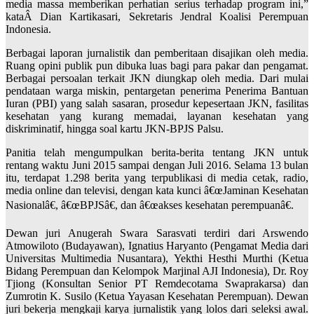
media massa memberikan perhatian serius terhadap program ini,”
kataÂ Dian Kartikasari, Sekretaris Jendral Koalisi Perempuan
Indonesia.
Berbagai laporan jurnalistik dan pemberitaan disajikan oleh media.
Ruang opini publik pun dibuka luas bagi para pakar dan pengamat.
Berbagai persoalan terkait JKN diungkap oleh media. Dari mulai
pendataan warga miskin, pentargetan penerima Penerima Bantuan
Iuran (PBI) yang salah sasaran, prosedur kepesertaan JKN, fasilitas
kesehatan yang kurang memadai, layanan kesehatan yang
diskriminatif, hingga soal kartu JKN-BPJS Palsu.
Panitia telah mengumpulkan berita-berita tentang JKN untuk
rentang waktu Juni 2015 sampai dengan Juli 2016. Selama 13 bulan
itu, terdapat 1.298 berita yang terpublikasi di media cetak, radio,
media online dan televisi, dengan kata kunci â€œJaminan Kesehatan
Nasionalâ€, â€œBPJSâ€, dan â€œakses kesehatan perempuanâ€.
Dewan juri Anugerah Swara Sarasvati terdiri dari Arswendo
Atmowiloto (Budayawan), Ignatius Haryanto (Pengamat Media dari
Universitas Multimedia Nusantara), Yekthi Hesthi Murthi (Ketua
Bidang Perempuan dan Kelompok Marjinal AJI Indonesia), Dr. Roy
Tjiong (Konsultan Senior PT Remdecotama Swaprakarsa) dan
Zumrotin K. Susilo (Ketua Yayasan Kesehatan Perempuan). Dewan
juri bekerja mengkaji karya jurnalistik yang lolos dari seleksi awal.