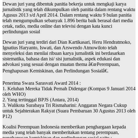
Dewan juri yang dibentuk panitia bekerja untuk mengkaji karya
jurnalistik yang telah dikumpulkan oleh panitia dalam rentang waktu
Agusus 2013 s/d April 2014. Dalam rentang waktu 9 bulan panitia
telah mengumpulkan sebanyak 1.896 berita baik berasal dari media
cetak, radio, media online dan televisi dengan kata kunci
perlindungan sosial
Dewan juri yang terdiri dari Dian Kartikasari, Heru Hendratmoko,
Ignatius Haryanto, Iswati, dan Arswendo Atmowiloto telah
menyeleksi dan menilai ribuan karya jurnalistik ini berdasarkan
sistematika, bahasa dan isi/ sisi jurnalistik, aspek edukasi dan
advokasi yang sesuai dengan muatan thema â€œPerempuan,
Penghapusan Kemiskinan, dan Perlindungan Sosialâ€.
Penerima Swara Sarasvati Award 2014 :
1. Keluhan Mereka Tidak Pernah Didengar (Kompas 9 Januari 2014
oleh WHO)
2. Yang tertinggal BPJS (Antara, 2014)
3. Walikota Surabaya Tri Rismaharini: Anggaran Negara Cukup
untuk Sejahterakan Rakyat (Suara Pembaruan 30 Agustus 2013 oleh
P12)
Koalisi Perempuan Indonesia memberikan penghargaan kepada
media yang telah banyak memberitakan tentang perempuan,
penghapusan kemiskinan dan perlindungan sosial yaitu :