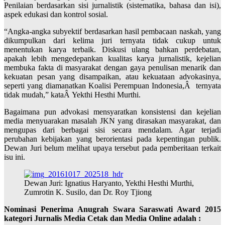
Penilaian berdasarkan sisi jurnalistik (sistematika, bahasa dan isi),
aspek edukasi dan kontrol sosial.
“Angka-angka subyektif berdasarkan hasil pembacaan naskah, yang
dikumpulkan dari kelima juri ternyata tidak cukup untuk
menentukan karya terbaik. Diskusi ulang bahkan perdebatan,
apakah lebih mengedepankan kualitas karya jurnalistik, kejelian
membuka fakta di masyarakat dengan gaya penulisan menarik dan
kekuatan pesan yang disampaikan, atau kekuataan advokasinya,
seperti yang diamanatkan Koalisi Perempuan Indonesia,Â ternyata
tidak mudah,” kataÂ Yekthi Hesthi Murthi.
Bagaimana pun advokasi mensyaratkan konsistensi dan kejelian
media menyuarakan masalah JKN yang dirasakan masyarakat, dan
mengupas dari berbagai sisi secara mendalam. Agar terjadi
perubahan kebijakan yang berorientasi pada kepentingan publik.
Dewan Juri belum melihat upaya tersebut pada pemberitaan terkait
isu ini.
Dewan Juri: Ignatius Haryanto, Yekthi Hesthi Murthi,
Zumrotin K. Susilo, dan Dr. Roy Tjiong
Nominasi Penerima Anugrah Swara Saraswati Award 201
5
kat
e
gori Jurnalis
Media Cetak dan Media Online
adalah :