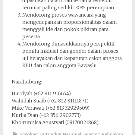
dipastikan dalam nama-nama tersebut
termuat paling sedikit 30% perempuan.
Mendorong proses wawancara yang
mengedepankan proporsionalitas dalam
menggali ide dan pokok pikiran para
peserta.
Mendorong dimasukkannya perspektif
pemilu inklusif dan gender dalam proses
uji kelayakan dan kepatutan calon anggota
KPU dan calon anggota Bawaslu.
Narahubung:
Hurriyah (+62 811 916654)
Wahidah Suaib (+62 812 81111871)
Mike Verawati (+62 813 32929509)
Nurlia Dian (+62 856 2902773)
Khoirunnisa Agustyati (08170021868)
Advokasi Di Tingkat Nasional
,
Jejaring
,
Kebijakan