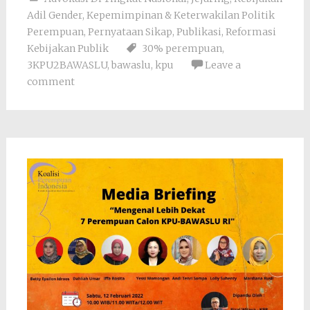
Adil Gender
,
Kepemimpinan & Keterwakilan Politik
Perempuan
,
Pernyataan Sikap
,
Publikasi
,
Reformasi
Kebijakan Publik
30% perempuan
,
3KPU2BAWASLU
,
bawaslu
,
kpu
Leave a
comment