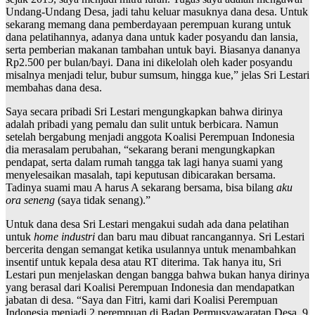
Undang-Undang Desa, jadi tahu keluar masuknya dana desa. Untuk
sekarang memang dana pemberdayaan perempuan kurang untuk
dana pelatihannya, adanya dana untuk kader posyandu dan lansia,
serta pemberian makanan tambahan untuk bayi. Biasanya dananya
Rp2.500 per bulan/bayi. Dana ini dikelolah oleh kader posyandu
misalnya menjadi telur, bubur sumsum, hingga kue,” jelas Sri Lestari
membahas dana desa.
Saya secara pribadi Sri Lestari mengungkapkan bahwa dirinya
adalah pribadi yang pemalu dan sulit untuk berbicara. Namun
setelah bergabung menjadi anggota Koalisi Perempuan Indonesia
dia merasalam perubahan, “sekarang berani mengungkapkan
pendapat, serta dalam rumah tangga tak lagi hanya suami yang
menyelesaikan masalah, tapi keputusan dibicarakan bersama.
Tadinya suami mau A harus A sekarang bersama, bisa bilang
aku
ora seneng
(saya tidak senang).”
Untuk dana desa Sri Lestari mengakui sudah ada dana pelatihan
untuk
home industri
dan baru mau dibuat rancangannya. Sri Lestari
bercerita dengan semangat ketika usulannya untuk menambahkan
insentif untuk kepala desa atau RT diterima. Tak hanya itu, Sri
Lestari pun menjelaskan dengan bangga bahwa bukan hanya dirinya
yang berasal dari Koalisi Perempuan Indonesia dan mendapatkan
jabatan di desa. “Saya dan Fitri, kami dari Koalisi Perempuan
Indonesia menjadi 2 perempuan di Badan Permusyawaratan Desa, 9