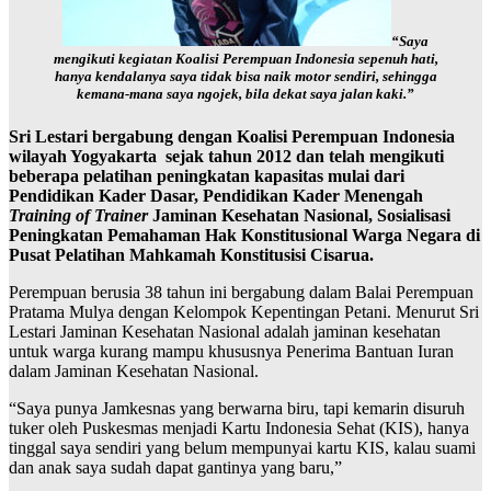
“Saya
mengikuti kegiatan Koalisi Perempuan Indonesia sepenuh hati,
hanya kendalanya saya tidak bisa naik motor sendiri, sehingga
kemana-mana saya ngojek, bila dekat saya jalan kaki.”
Sri Lestari bergabung dengan Koalisi Perempuan Indonesia
wilayah Yogyakarta sejak tahun 2012 dan telah mengikuti
beberapa pelatihan peningkatan kapasitas mulai dari
Pendidikan Kader Dasar, Pendidikan Kader Menengah
Training of Trainer
Jaminan Kesehatan Nasional, Sosialisasi
Peningkatan Pemahaman Hak Konstitusional Warga Negara di
Pusat Pelatihan Mahkamah Konstitusisi Cisarua.
Perempuan berusia 38 tahun ini bergabung dalam Balai Perempuan
Pratama Mulya dengan Kelompok Kepentingan Petani. Menurut Sri
Lestari Jaminan Kesehatan Nasional adalah jaminan kesehatan
untuk warga kurang mampu khususnya Penerima Bantuan Iuran
dalam Jaminan Kesehatan Nasional.
“Saya punya Jamkesnas yang berwarna biru, tapi kemarin disuruh
tuker oleh Puskesmas menjadi Kartu Indonesia Sehat (KIS), hanya
tinggal saya sendiri yang belum mempunyai kartu KIS, kalau suami
dan anak saya sudah dapat gantinya yang baru,”