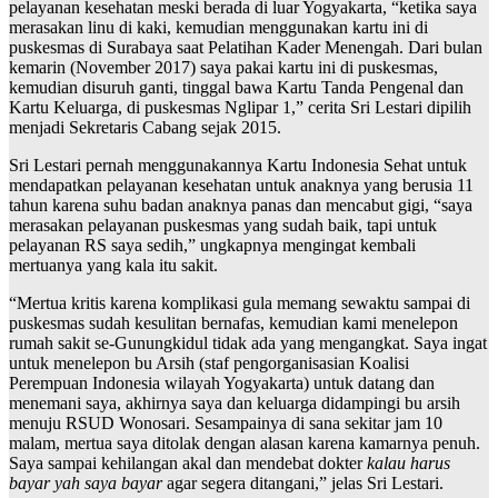
pelayanan kesehatan meski berada di luar Yogyakarta, “ketika saya
merasakan linu di kaki, kemudian menggunakan kartu ini di
puskesmas di Surabaya saat Pelatihan Kader Menengah. Dari bulan
kemarin (November 2017) saya pakai kartu ini di puskesmas,
kemudian disuruh ganti, tinggal bawa Kartu Tanda Pengenal dan
Kartu Keluarga, di puskesmas Nglipar 1,” cerita Sri Lestari dipilih
menjadi Sekretaris Cabang sejak 2015.
Sri Lestari pernah menggunakannya Kartu Indonesia Sehat untuk
mendapatkan pelayanan kesehatan untuk anaknya yang berusia 11
tahun karena suhu badan anaknya panas dan mencabut gigi, “saya
merasakan pelayanan puskesmas yang sudah baik, tapi untuk
pelayanan RS saya sedih,” ungkapnya mengingat kembali
mertuanya yang kala itu sakit.
“Mertua kritis karena komplikasi gula memang sewaktu sampai di
puskesmas sudah kesulitan bernafas, kemudian kami menelepon
rumah sakit se-Gunungkidul tidak ada yang mengangkat. Saya ingat
untuk menelepon bu Arsih (staf pengorganisasian Koalisi
Perempuan Indonesia wilayah Yogyakarta) untuk datang dan
menemani saya, akhirnya saya dan keluarga didampingi bu arsih
menuju RSUD Wonosari. Sesampainya di sana sekitar jam 10
malam, mertua saya ditolak dengan alasan karena kamarnya penuh.
Saya sampai kehilangan akal dan mendebat dokter
kalau harus
bayar yah saya bayar
agar segera ditangani,” jelas Sri Lestari.