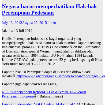
Negara harus memperhatikan Hak-hak
Perempuan Pedesaan
July 13, 2012
August 25, 2015
admin
Jakarta, 13 Juli 2012
Koalisi Perempuan Indonesia sebagai organisasi yang
memperjuangkan hak asasi manusia telah membuat laporan tentang
implementasi pasal 14 CEDAW ( ConventionÂ on the Elimination
of Discrimination against Women ) yang telah diratifikasi oleh
negara sejak tahun 1984 melalui UU No 7 tahun 1984 kepada
Komite CEDAW pada pertemuan sesi 52 yang berlangsung di New
York mulai tanggal 9 – 27 Juli 2012.
Laporan Koalisi Perempuan dapat di akses dan didownload
melaluiÂ
http://www2.ohchr.org/english/bodies/cedaw/docs/ngos/Ko
Laporan juga dapat diakses langsung :
NGO’s Independent Report-CEDAW Article 14 -Koalisi
Perempuan Indonesia
Â ( Bahasa Inggris)
Laporan Independen NGO_Cedaw 14.doc final (1)
Â ( Bahasa