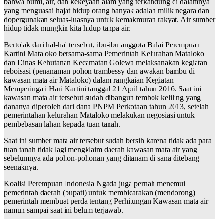
bahwa bumi, air, dan kekeyaan alam yang terkandung di dalamnya
yang menguasai hajat hidup orang banyak adalah milik negara dan
dopergunakan seluas-luasnya untuk kemakmuran rakyat. Air sumber
hidup tidak mungkin kita hidup tanpa air.
Bertolak dari hal-hal tersebut, ibu-ibu anggota Balai Perempuan
Kartini Mataloko bersama-sama Pemerintah Kelurahan Mataloko
dan Dinas Kehutanan Kecamatan Golewa melaksanakan kegiatan
reboisasi (penanaman pohon trambessy dan awakan bambu di
kawasan mata air Mataloko) dalam rangkaian Kegiatan
Memperingati Hari Kartini tanggal 21 April tahun 2016. Saat ini
kawasan mata air tersebut sudah dibangun tembok keliling yang
dananya diperoleh dari dana PNPM Perkotaan tahun 2013, setelah
pemerintahan kelurahan Mataloko melakukan negosiasi untuk
pembebasan lahan kepada tuan tanah.
Saat ini sumber mata air tersebut sudah bersih karena tidak ada para
tuan tanah tidak lagi mengklaim daerah kawasan mata air yang
sebelumnya ada pohon-pohonan yang ditanam di sana ditebang
seenaknya.
Koalisi Perempuan Indonesia Ngada juga pernah menemui
pemerintah daerah (bupati) untuk membicarakan (mendorong)
pemerintah membuat perda tentang Perhitungan Kawasan mata air
namun sampai saat ini belum terjawab.