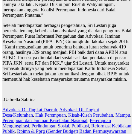
lainnya laki-laki. Kepala Dusun pun Rustuti Wahyuningsih,
merupakan anggota Koalisi Perempuan Indonesia dari Balai
Perempuan Pratama.”
Setelah mendapatkan berbagai pengetahuan, Sri Lestari juga
bercerita tentang keberhasilan advokasi yang dia dan pengurus Balai
Perempuan Pusat Informasi Pengaduan dan Advokasi Jaminan
Kesehatan Nasional (PIPA JKN) Gunungkidul lakukan sejak 2016.
“Kami mengusulkan untuk penerima bantuan iuran sebanyak 419
orang, hasilnya 329 orang menjadi PBI baik dari dana APBN atau
APBD. Prosesnya dimulai dari sosialisasi dan pendataan di posko
PIPA JKN, serta RT dan PKK,” ujar Sri Lestari. Untuk masyarakat
termasuk dirinya yang belum mendapatkan Kartu Indonesia Sehat,
Sri Lestari akan melanjutkan komunikasi dengan pihak BPJS untuk
memenuhi hak kesehatan masyarakat terutama masyarakat miskin.
-Gabrella Sabrina
Advokasi Di Tingkat Daerah
,
Advokasi Di Tingkat
Desa/Kelurahan
,
Hak Perempuan
,
Kisah-Kisah Perubahan
,
Mampu
,
Perempuan dan Jaminan Kesehatan Nasional
,
Perempuan
Menginspirasi
,
Perlindungan Sosial
,
Publikasi
,
Reformasi Kebijakan
Publik
,
Rpjmn & Pprg (Gender Budget)
Badan Permusyawaratan