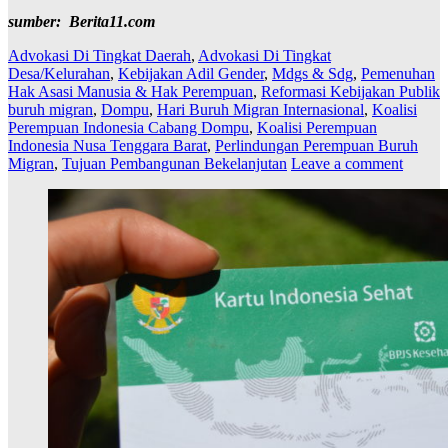
sumber: Berita11.com
Advokasi Di Tingkat Daerah
,
Advokasi Di Tingkat
Desa/Kelurahan
,
Kebijakan Adil Gender
,
Mdgs & Sdg
,
Pemenuhan
Hak Asasi Manusia & Hak Perempuan
,
Reformasi Kebijakan Publik
buruh migran
,
Dompu
,
Hari Buruh Migran Internasional
,
Koalisi
Perempuan Indonesia Cabang Dompu
,
Koalisi Perempuan
Indonesia Nusa Tenggara Barat
,
Perlindungan Perempuan Buruh
Migran
,
Tujuan Pembangunan Bekelanjutan
Leave a comment