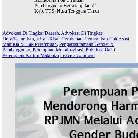
Pembangunan Berkelanjutan di
Kab. TTS, Nusa Tenggara Timur
Advokasi Di Tingkat Daerah
,
Advokasi Di Tingkat
Desa/Kelurahan
,
Kisah-Kisah Perubahan
,
Pemenuhan Hak Asasi
Manusia & Hak Perempuan
,
Pengarusutamaan Gender &
Pembangunan
,
Perempuan Menginspirasi
,
Publikasi
Balai
Perempuan Kartini Mataloko
Leave a comment