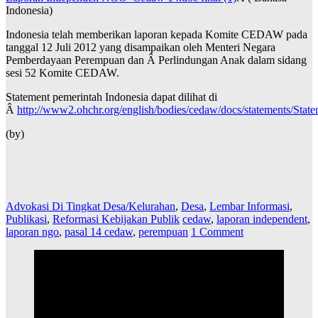
Indonesia)
Indonesia telah memberikan laporan kepada Komite CEDAW pada
tanggal 12 Juli 2012 yang disampaikan oleh Menteri Negara
Pemberdayaan Perempuan dan Â Perlindungan Anak dalam sidang
sesi 52 Komite CEDAW.
Statement pemerintah Indonesia dapat dilihat di
Â
http://www2.ohchr.org/english/bodies/cedaw/docs/statements/S
(by)
Advokasi Di Tingkat Desa/Kelurahan
,
Desa
,
Lembar Informasi
,
Publikasi
,
Reformasi Kebijakan Publik
cedaw
,
laporan independent
,
laporan ngo
,
pasal 14 cedaw
,
perempuan
1 Comment