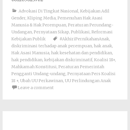
Advokasi Di Tingkat Nasional
,
Kebijakan Adil
Gender
,
Kliping Media
,
Pemenuhan Hak Asasi
Manusia & Hak Perempuan
,
Peraturan Perundang-
Undangan
,
Pernyataan Sikap
,
Publikasi
,
Reformasi
Kebijakan Publik
#AkhiriPernikahanAnak
,
diskriminasi terhadap anak perempuan
,
hak anak
,
Hak Asasi Manusia
,
hak kesehatan dan pendidikan
,
hak pendidikan
,
kebijakan diskriminatif
,
Koalisi 18+
,
Mahkamah Konstitusi
,
Peraturan Pemerintah
Pengganti Undang-undang
,
Pernyataan Pers Koalisi
18 +
,
Ubah UU Perkawinan
,
UU Perlindungan Anak
Leave a comment