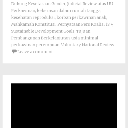
Dukung Kesetaraan Gender
,
Judicial Review atas UU
Perkawinan
,
kekerasan dalam rumah tangga
,
kesehatan reproduksi
,
korban perkawinan anak
,
Mahkamah Konstitusi
,
Pernyataan Pers Koalisi 18 +
,
Sustainable Development Goals
,
Tujuan
Pembangunan Berkelanjutan
,
usia minimal
perkawinan perempuan
,
Voluntary National Review
Leave a comment