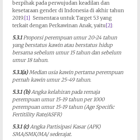
berpihak pada perwujudan keadilan dan
kesetaraan gender di Indonesia di akhir tahun
2019.
[1]
Sementara untuk Target 5.3 yang
terkait dengan Perkawinan Anak, yaitu
[2]
:
5.3.1
Proporsi perempuan umur 20-24 tahun
yang berstatus kawin atau berstatus hidup
bersama sebelum umur 15 tahun dan sebelum
umur 18 tahun.
5.3.1(a)
Median usia kawin pertama perempuan
pernah kawin umur 25-49 tahun.
5.3.1 (b)
Angka kelahiran pada remaja
perempuan umur 15-19 tahun per 1000
perempuan umur 15-19 tahun (Age Specific
Fertitility Rate/ASFR)
5.3.1 (c)
Angka Partisipasi Kasar (APK)
SMA/SMK/MA/ sederajat.