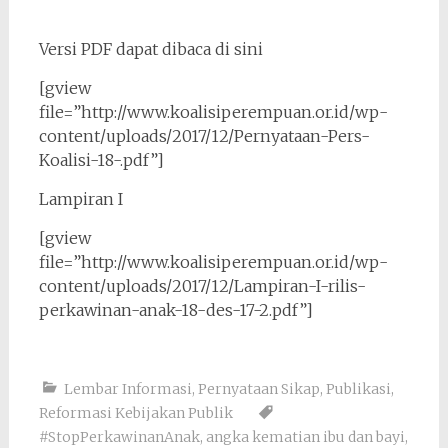
Versi PDF dapat dibaca di sini
[gview
file=”http://www.koalisiperempuan.or.id/wp-
content/uploads/2017/12/Pernyataan-Pers-
Koalisi-18-.pdf”]
Lampiran I
[gview
file=”http://www.koalisiperempuan.or.id/wp-
content/uploads/2017/12/Lampiran-I-rilis-
perkawinan-anak-18-des-17-2.pdf”]
Lembar Informasi
,
Pernyataan Sikap
,
Publikasi
,
Reformasi Kebijakan Publik
#StopPerkawinanAnak
,
angka kematian ibu dan bayi
,