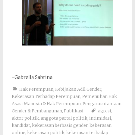
-Gabrella Sabrina
Hak Perempuan
,
Kebijakan Adil Gender
,
Kekerasan Terhadap Perempuan
,
Pemenuhan Hak
Asasi Manusia & Hak Perempuan
,
Pengarusutamaan
Gender & Pembangunan
,
Publikasi
agresi
,
aktor politik
,
anggota partai politik
,
intimidasi
,
kandidat
,
kekerasan berbasis gender
,
kekerasan
online
,
kekerasan politik
,
kekerasan terhadap