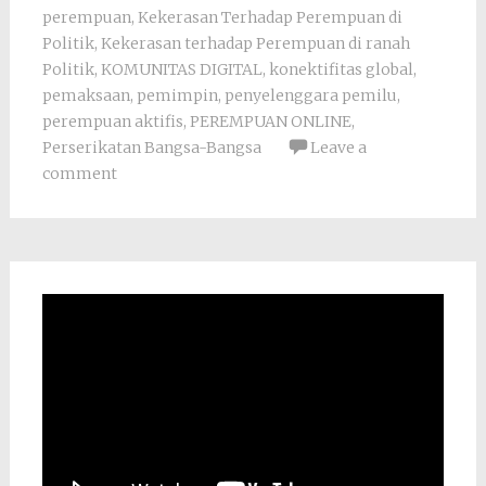
perempuan
,
Kekerasan Terhadap Perempuan di
Politik
,
Kekerasan terhadap Perempuan di ranah
Politik
,
KOMUNITAS DIGITAL
,
konektifitas global
,
pemaksaan
,
pemimpin
,
penyelenggara pemilu
,
perempuan aktifis
,
PEREMPUAN ONLINE
,
Perserikatan Bangsa-Bangsa
Leave a
comment