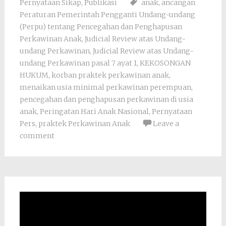
Pernyataan Sikap
,
Publikasi
anak
,
ancangan
Peraturan Pemerintah Pengganti Undang-undang
(Perpu) tentang Pencegahan dan Penghapusan
Perkawinan Anak
,
Judicial Review atas Undang-
undang Perkawinan
,
Judicial Review atas Undang-
undang Perkawinan pasal 7 ayat 1
,
KEKOSONGAN
HUKUM
,
korban praktek perkawinan anak
,
menaikan usia minimal perkawinan perempuan
,
pencegahan dan penghapusan perkawinan di usia
anak
,
Peringatan Hari Anak Nasional
,
Pernyataan
Pers
,
praktek Perkawinan Anak
Leave a
comment