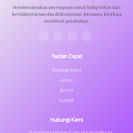
Memberdayakan perempuan untuk hidup bebas dari
ketidaksetaraan dan diskriminasi. Bersama, kita bisa
membuat perubahan.
Tautan Cepat
Tentang Kami
Acara
Berita
Kontak
Hubungi Kami
Jl. Kalibata Selatan IC No. 91A Rt 03/Rw 04