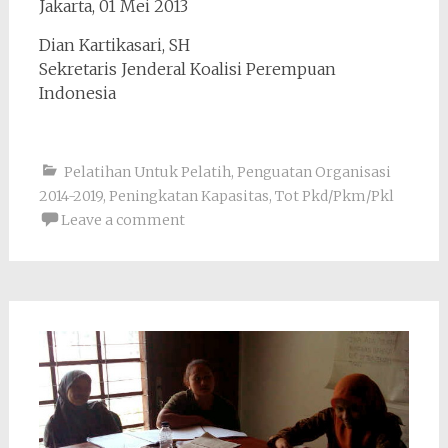
Jakarta, 01 Mei 2013
Dian Kartikasari, SH
Sekretaris Jenderal Koalisi Perempuan
Indonesia
Pelatihan Untuk Pelatih
,
Penguatan Organisasi
2014-2019
,
Peningkatan Kapasitas
,
Tot Pkd/Pkm/Pkl
Leave a comment