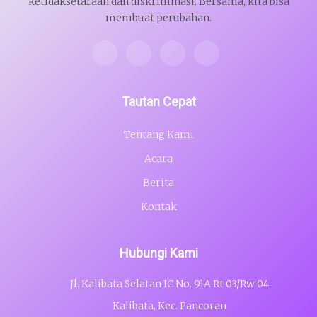
ketidaksetaraan dan diskriminasi. Bersama, kita bisa
membuat perubahan.
Tautan Cepat
Tentang Kami
Acara
Berita
Kontak
Hubungi Kami
Jl. Kalibata Selatan IC No. 91A Rt 03/Rw 04
Kalibata, Kec. Pancoran