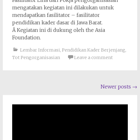
Fasilitator Lina dari Pokja pengorganisasian
mengatakan kegiatan ini dilakukan untuk
mendapatkan fasilitator – fasilitator
pendidikan kader dasar di Jawa Barat.
Â Kegiatan ini di dukung oleh the Asia
Foundation.
Lembar Informasi
,
Pendidikan Kader Berjenjang
,
Tot Pengorganisasian
Leave a comment
Posts
Newer posts
→
navigation