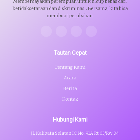
Memberdayakan perempuan untuk hidup bebas dari
ketidaksetaraan dan diskriminasi. Bersama, kita bisa
membuat perubahan.
Tautan Cepat
Tentang Kami
Acara
Berita
Kontak
Hubungi Kami
Jl. Kalibata Selatan IC No. 91A Rt 03/Rw 04