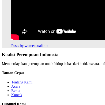
Posts by womencoalition
Koalisi Perempuan Indonesia
Memberdayakan perempuan untuk hidup bebas dari ketidaksetaraan da
Tautan Cepat
Tentang Kami
Acara
Berita
Kontak
Hubungi Kami