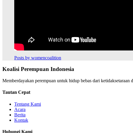
Posts by womencoalition
Koalisi Perempuan Indonesia
Memberdayakan perempuan untuk hidup bebas dari ketidaksetaraan da
Tautan Cepat
Tentang Kami
Acara
Berita
Kontak
Hubungi Kami