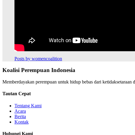
Posts by womencoalition
Koalisi Perempuan Indonesia
Memberdayakan perempuan untuk hidup bebas dari ketidaksetaraan da
Tautan Cepat
Tentang Kami
Acara
Berita
Kontak
Hubungi Kami