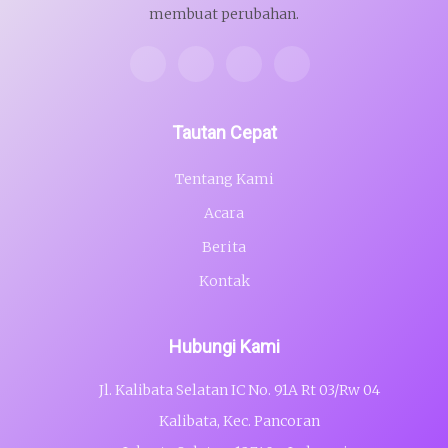
membuat perubahan.
Tautan Cepat
Tentang Kami
Acara
Berita
Kontak
Hubungi Kami
Jl. Kalibata Selatan IC No. 91A Rt 03/Rw 04
Kalibata, Kec. Pancoran