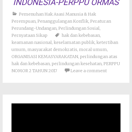
INDONESIA-PERPPU ORMAS
Pemenuhan Hak Asasi Manusia & Hak
Perempuan
,
Penanggulangan Konflik
,
Peraturan
Perundang-Undangan
,
Perlindungan Sosial
,
Pernyataan Sikap
hak dan kebebasan
,
keamanan nasional
,
keselamatan publik
,
ketertiban
umum
,
masyarakat demokratis
,
moral umum
,
ORGANISASI KEMASYARAKATAN
,
perlindungan atas
hak dan kebebasan
,
perlindungan kesehatan
,
PERPPU
NOMOR 2 TAHUN 2017
Leave a comment