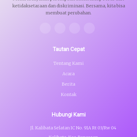
ketidaksetaraan dan diskriminasi. Bersama, kita bisa
membuat perubahan.
Tautan Cepat
Tentang Kami
Acara
Berita
Kontak
Hubungi Kami
Jl. Kalibata Selatan IC No. 91A Rt 03/Rw 04