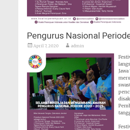
Pengurus Nasional Period
April 7, 2020
admin
Fest
lang
Jawa
meru
swas
penc
disak
Pemb
tangg
Fest