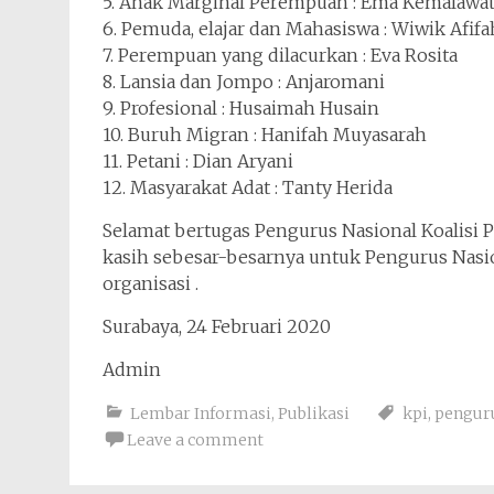
5. Anak Marginal Perempuan : Ema Kemalawat
6. Pemuda, elajar dan Mahasiswa : Wiwik Afifa
7. Perempuan yang dilacurkan : Eva Rosita
8. Lansia dan Jompo : Anjaromani
9. Profesional : Husaimah Husain
10. Buruh Migran : Hanifah Muyasarah
11. Petani : Dian Aryani
12. Masyarakat Adat : Tanty Herida
Selamat bertugas Pengurus Nasional Koalisi
kasih sebesar-besarnya untuk Pengurus Nasio
organisasi .
Surabaya, 24 Februari 2020
Admin
Lembar Informasi
,
Publikasi
kpi
,
penguru
Leave a comment