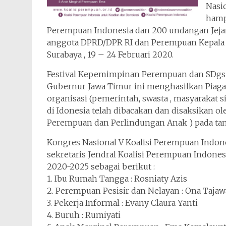
Nasio
hampi
Perempuan Indonesia dan 200 undangan Jejar
anggota DPRD/DPR RI dan Perempuan Kepala De
Surabaya , 19 – 24 Februari 2020.
Festival Kepemimpinan Perempuan dan SDgs d
Gubernur Jawa Timur ini menghasilkan Piag
organisasi (pemerintah, swasta , masyarakat
di Idonesia telah dibacakan dan disaksikan o
Perempuan dan Perlindungan Anak ) pada tang
Kongres Nasional V Koalisi Perempuan Indone
sekretaris Jendral Koalisi Perempuan Indone
2020-2025 sebagai berikut :
1. Ibu Rumah Tangga : Rosniaty Azis
2. Perempuan Pesisir dan Nelayan : Ona Taja
3. Pekerja Informal : Evany Claura Yanti
4. Buruh : Rumiyati