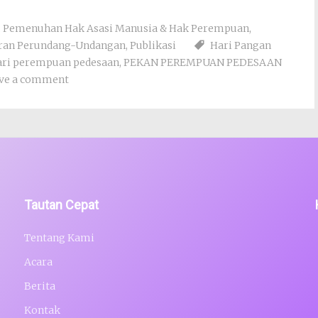
,
Pemenuhan Hak Asasi Manusia & Hak Perempuan
,
ran Perundang-Undangan
,
Publikasi
Hari Pangan
ari perempuan pedesaan
,
PEKAN PEREMPUAN PEDESAAN
ve a comment
Tautan Cepat
Tentang Kami
Acara
Berita
Kontak