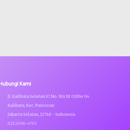
Hubungi Kami
Jl. Kalibata Selatan IC No. 91A Rt 03/Rw 04
Kalibata, Kec. Pancoran
Jakarta Selatan, 12740 - Indonesia
021-2696-4703