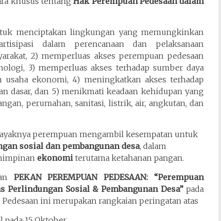
ara khusus tentang
Hak Perempuan Pedesaan dalam
untuk menciptakan lingkungan yang memungkinkan
tisipasi dalam perencanaan dan pelaksanaan
arakat, 2) memperluas akses perempuan pedesaan
nologi, 3) memperluas akses terhadap sumber daya
usaha ekonomi, 4) meningkatkan akses terhadap
nan dasar, dan 5) menikmati keadaan kehidupan yang
an, perumahan, sanitasi, listrik, air, angkutan, dan
elayaknya perempuan mengambil kesempatan untuk
ngan sosial dan pembangunan desa
, dalam
mimpinan
ekonomi
terutama ketahanan pangan.
kan
PEKAN PEREMPUAN PEDESAAN: “Perempuan
s Perlindungan Sosial & Pembangunan Desa”
pada
 Pedesaan ini merupakan rangkaian peringatan atas
 pada 15 Oktober,