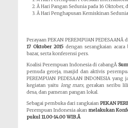
Â Hari Pangan Sedunia pada 16 Oktober, 
Â Hari Penghapusan Kemiskinan Sedunia 
Perayaan PEKAN PEREMPUAN PEDESAANÂ di
17 Oktober 2015
dengan serangkaian acara be
bazar, serta konferensi pers.
Koalisi Perempuan Indonesia di cabangÂ
Sum
pemuda gereja, masjid dan aktivis perem
PEREMPUAN PEDESAAN INDONESIA yang jatu
kegiatan yaitu
long mars
, gerakan seribu l
desa, dan pameran pangan lokal.
Sebagai pembuka dari rangkaian
PEKAN PER
Perempuan Indonesia akan
melakukan Konfer
pukul 11.00-14.00 WIB.Â