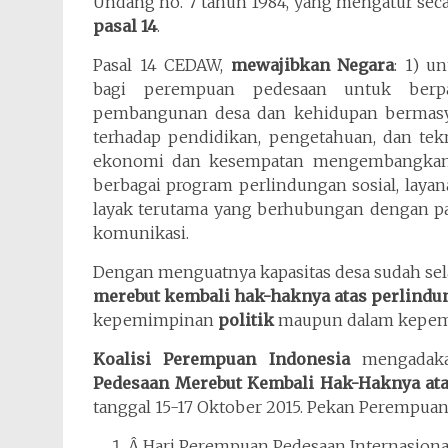
Undang no. 7 tahun 1984, yang mengatur sec
pasal 14
.
Pasal 14 CEDAW,
mewajibkan Negara
: 1) 
bagi perempuan pedesaan untuk berpar
pembangunan desa dan kehidupan bermasy
terhadap pendidikan, pengetahuan, dan tek
ekonomi dan kesempatan mengembangkan 
berbagai program perlindungan sosial, laya
layak terutama yang berhubungan dengan pang
komunikasi.
Dengan menguatnya kapasitas desa sudah s
merebut kembali hak-haknya atas perlindu
kepemimpinan
politik
maupun dalam kepe
Koalisi Perempuan Indonesia
mengada
Pedesaan Merebut Kembali Hak-Haknya ata
tanggal 15-17 Oktober 2015. Pekan Perempuan
Â Hari Perempuan Pedesaan Internasional