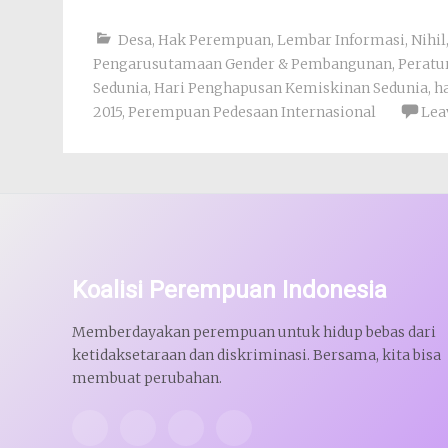
Desa
,
Hak Perempuan
,
Lembar Informasi
,
Nihil
Pengarusutamaan Gender & Pembangunan
,
Peratu
Sedunia
,
Hari Penghapusan Kemiskinan Sedunia
,
h
2015
,
Perempuan Pedesaan Internasional
Lea
Koalisi Perempuan Indonesia
Memberdayakan perempuan untuk hidup bebas dari
ketidaksetaraan dan diskriminasi. Bersama, kita bisa
membuat perubahan.