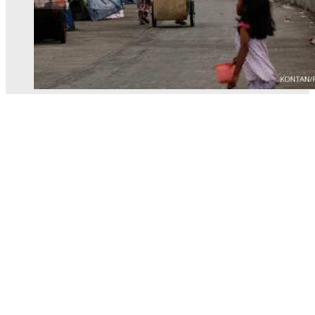
Ketimpangan Sosial Ekonomi Jadi Fokus
Program 2018-2019
September 11, 2017
May 4, 2018
admin
Jakarta-Penurunan angka kemiskinan dan ketimpangan ekonomi
menjadi salah satu prioritas pemerintah tahu 2018 dan 2019. Dengan
fokus itu, pemerintah menargetkan angka kemiskinan turun menjadi
di bawah 10 % dari jumlah penduduk dan angka gini ratio turun
menjadi 0,37-0,38 pada 2019.
Angka itu lebih rendah dari perkiraan angka kemiskinan dan
kesenjangan tahun ini yang masing-masing sebesar 10,4% dan 0,39.
Sementara pada tahun depan, Kementerian Perencanaan
Pembangunan Nasional (PPN/Bappenas) memperkirakan tingkat
kemiskinan dan gini ratio masing-masing di angka 9,5%-10% dan