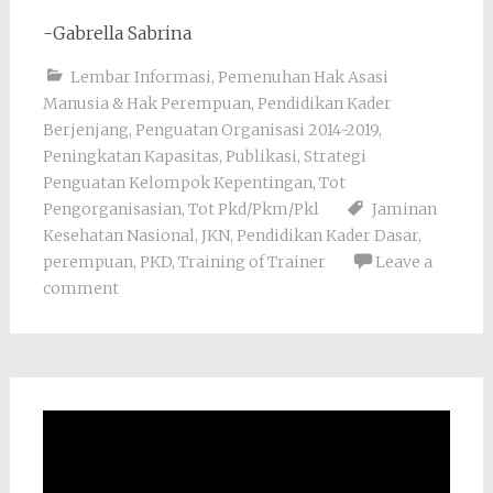
-Gabrella Sabrina
Lembar Informasi
,
Pemenuhan Hak Asasi
Manusia & Hak Perempuan
,
Pendidikan Kader
Berjenjang
,
Penguatan Organisasi 2014-2019
,
Peningkatan Kapasitas
,
Publikasi
,
Strategi
Penguatan Kelompok Kepentingan
,
Tot
Pengorganisasian
,
Tot Pkd/Pkm/Pkl
Jaminan
Kesehatan Nasional
,
JKN
,
Pendidikan Kader Dasar
,
perempuan
,
PKD
,
Training of Trainer
Leave a
comment