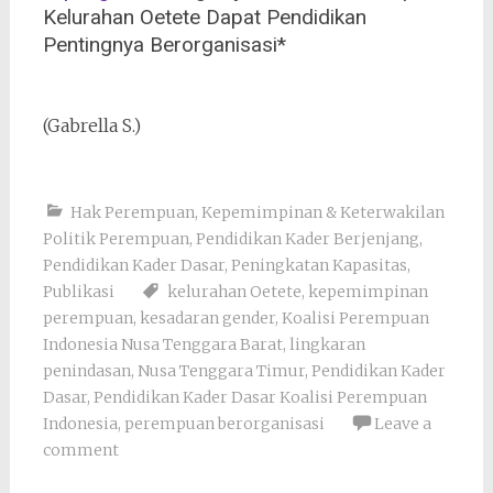
Kelurahan Oetete Dapat Pendidikan
Pentingnya Berorganisasi*
(Gabrella S.)
Hak Perempuan
,
Kepemimpinan & Keterwakilan
Politik Perempuan
,
Pendidikan Kader Berjenjang
,
Pendidikan Kader Dasar
,
Peningkatan Kapasitas
,
Publikasi
kelurahan Oetete
,
kepemimpinan
perempuan
,
kesadaran gender
,
Koalisi Perempuan
Indonesia Nusa Tenggara Barat
,
lingkaran
penindasan
,
Nusa Tenggara Timur
,
Pendidikan Kader
Dasar
,
Pendidikan Kader Dasar Koalisi Perempuan
Indonesia
,
perempuan berorganisasi
Leave a
comment