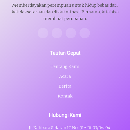
Memberdayakan perempuan untuk hidup bebas dari
ketidaksetaraan dan diskriminasi. Bersama, kita bisa
membuat perubahan.
Tautan Cepat
Tentang Kami
Acara
Berita
Kontak
Hubungi Kami
Jl. Kalibata Selatan IC No. 91A Rt 03/Rw 04