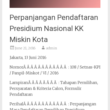
Perpanjangan Pendaftaran
Presidium Nasional KK
Miskin Kota
June 21, 2016
admin
Jakarta, 13 Juni 2016
NomorÂ Â Â Â Â Â Â Â Â Â Â Â : 108 / Setnas-KPI
/ Panpil-Miskot / VI / 2016
LampiranÂ Â Â Â Â Â Â Â : Tahapan Pemilihan,
Persyaratan & Kriteria Calon, Formulir
Pendaftaran
PerihalÂ Â Â Â Â Â Â Â Â Â Â Â : Perpanjangan
Masa Pendaftaran Pemilihan Presidium