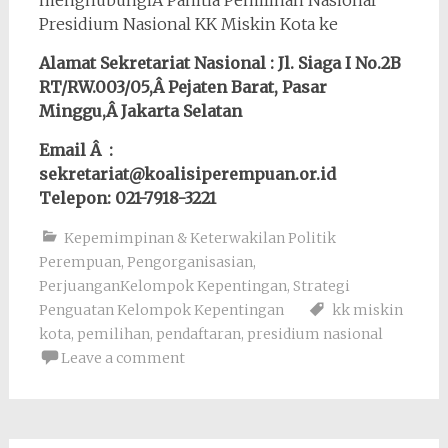
Presidium Nasional KK Miskin Kota ke
Alamat Sekretariat Nasional : Jl. Siaga I No.2B
RT/RW.003/05,Â Pejaten Barat, Pasar
Minggu,Â Jakarta Selatan
Email Â :
sekretariat@koalisiperempuan.or.id
Telepon: 021-7918-3221
Kepemimpinan & Keterwakilan Politik
Perempuan
,
Pengorganisasian
,
PerjuanganKelompok Kepentingan
,
Strategi
Penguatan Kelompok Kepentingan
kk miskin
kota
,
pemilihan
,
pendaftaran
,
presidium nasional
Leave a comment