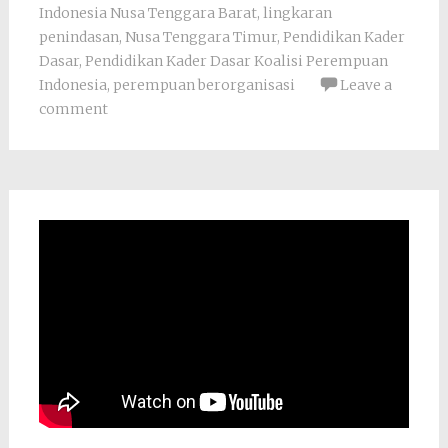
Indonesia Nusa Tenggara Barat
,
lingkaran
penindasan
,
Nusa Tenggara Timur
,
Pendidikan Kader
Dasar
,
Pendidikan Kader Dasar Koalisi Perempuan
Indonesia
,
perempuan berorganisasi
Leave a
comment