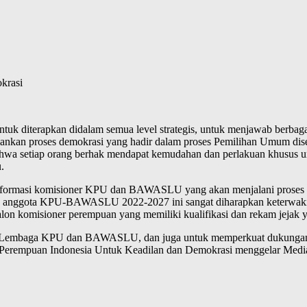
krasi
tuk diterapkan didalam semua level strategis, untuk menjawab berbag
njalankan proses demokrasi yang hadir dalam proses Pemilihan Umum di
hwa setiap orang berhak mendapat kemudahan dan perlakuan khusus 
.
khir formasi komisioner KPU dan BAWASLU yang akan menjalani proses
anggota KPU-BAWASLU 2022-2027 ini sangat diharapkan keterwakilan
alon komisioner perempuan yang memiliki kualifikasi dan rekam jejak
 Lembaga KPU dan BAWASLU, dan juga untuk memperkuat dukungan pu
 Perempuan Indonesia Untuk Keadilan dan Demokrasi menggelar Media