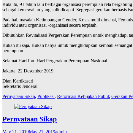
Kala itu, 91 tahun lalu berbagai organisasi perempuan rela bergab
sebagai kemewahan yang sulit dicapai. Segregasi gerakan berbasis isu
Padahal, masalah Ketimpangan Gender, Krisis multi dimensi, Feminis 
individu atau organisasi -organisasi secara terpisah.
Dibutuhkan Revitalisasi Pergerakan Perempuan untuk menghadapi ta
Bukan itu saja. Bukan hanya untuk menghidupkan kembali semangat k
perempuan.
Selamat Hari Ibu. Hari Pergerakan Perempuan Nasional.
Jakarta, 22 Desember 2019
Dian Kartikasari
Sekretaris Jenderal
Pernyataan Sikap
,
Publikasi
,
Reformasi Kebijakan Publik
Gerakan Pe
Pernyataan Sikap
May 21, 2019
May 21, 2019
admin