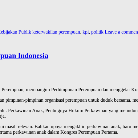
ebijakan Publik
keterwakilan perempuan
,
kpi
,
politik
Leave a commen
puan Indonesia
vis Perempuan, membangun Perhimpunan Perempuan dan menggelar Ko
aran pimpinan-pimpinan organisasi perempuan untuk duduk bersama, m
lah : Perkawinan Anak, Pentingnya Hukum Perkawinan yang melindun
ja.
ni masih relevan. Bahkan upaya mengakhiri perkawinan anak, baru menj
ertama perkawinan anak dalam Kongres Perempuan Pertama.