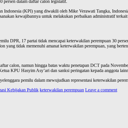
rsen dalam daftar calon legislatif.
uan Indonesia (KPI) yang diwakili oleh Mike Verawati Tangka, Indones
ksanakan kewajibannya untuk melakukan perbaikan administratif terkai
emilu DPR, 17 partai tidak mencapai keterwakilan perempuan 30 persen,
 calon yang tidak memenuhi amanat keterwakilan perempuan, yang be
ar calon, namun hingga batas waktu penetapan DCT pada November 20
Ketua KPU Hasyim Asy’ari dan sanksi peringatan kepada anggota lain
yelenggara pemilu dalam mewujudkan representasi keterwakilan pere
asi Kebijakan Publik
keterwakilan perempuan
Leave a comment