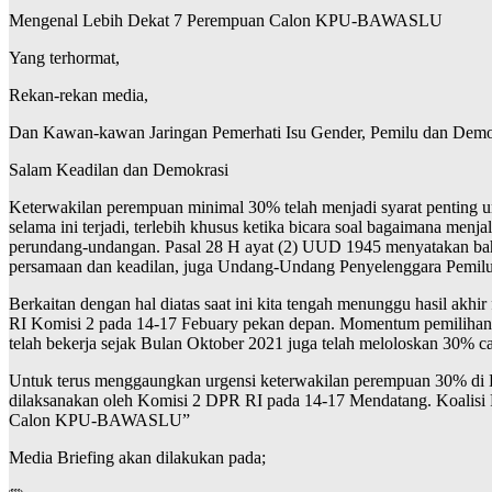
Mengenal Lebih Dekat 7 Perempuan Calon KPU-BAWASLU
Yang terhormat,
Rekan-rekan media,
Dan Kawan-kawan Jaringan Pemerhati Isu Gender, Pemilu dan Demo
Salam Keadilan dan Demokrasi
Keterwakilan perempuan minimal 30% telah menjadi syarat penting un
selama ini terjadi, terlebih khusus ketika bicara soal bagaimana me
perundang-undangan. Pasal 28 H ayat (2) UUD 1945 menyatakan ba
persamaan dan keadilan, juga Undang-Undang Penyelenggara Pemilu
Berkaitan dengan hal diatas saat ini kita tengah menunggu hasil a
RI Komisi 2 pada 14-17 Febuary pekan depan. Momentum pemilihan 
telah bekerja sejak Bulan Oktober 2021 juga telah meloloskan 30% c
Untuk terus menggaungkan urgensi keterwakilan perempuan 30% di
dilaksanakan oleh Komisi 2 DPR RI pada 14-17 Mendatang. Koalisi
Calon KPU-BAWASLU”
Media Briefing akan dilakukan pada;