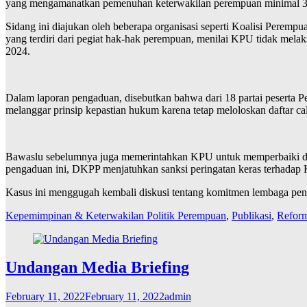
yang mengamanatkan pemenuhan keterwakilan perempuan minimal 30 pe
Sidang ini diajukan oleh beberapa organisasi seperti Koalisi Peremp
yang terdiri dari pegiat hak-hak perempuan, menilai KPU tidak mela
2024.
Dalam laporan pengaduan, disebutkan bahwa dari 18 partai peserta P
melanggar prinsip kepastian hukum karena tetap meloloskan daftar
Bawaslu sebelumnya juga memerintahkan KPU untuk memperbaiki daft
pengaduan ini, DKPP menjatuhkan sanksi peringatan keras terhadap 
Kasus ini menggugah kembali diskusi tentang komitmen lembaga pen
Kepemimpinan & Keterwakilan Politik Perempuan
,
Publikasi
,
Reform
Undangan Media Briefing
February 11, 2022
February 11, 2022
admin