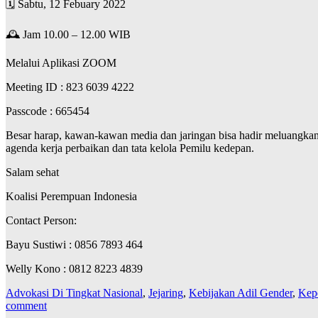
🗓️ Sabtu, 12 Febuary 2022
🕰️ Jam 10.00 – 12.00 WIB
Melalui Aplikasi ZOOM
Meeting ID : 823 6039 4222
Passcode : 665454
Besar harap, kawan-kawan media dan jaringan bisa hadir meluangk
agenda kerja perbaikan dan tata kelola Pemilu kedepan.
Salam sehat
Koalisi Perempuan Indonesia
Contact Person:
Bayu Sustiwi : 0856 7893 464
Welly Kono : 0812 8223 4839
Advokasi Di Tingkat Nasional
,
Jejaring
,
Kebijakan Adil Gender
,
Kep
comment