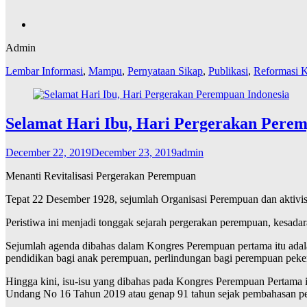
Admin
Lembar Informasi
,
Mampu
,
Pernyataan Sikap
,
Publikasi
,
Reformasi K
Selamat Hari Ibu, Hari Pergerakan Perem
December 22, 2019
December 23, 2019
admin
Menanti Revitalisasi Pergerakan Perempuan
Tepat 22 Desember 1928, sejumlah Organisasi Perempuan dan akti
Peristiwa ini menjadi tonggak sejarah pergerakan perempuan, kesad
Sejumlah agenda dibahas dalam Kongres Perempuan pertama itu ada
pendidikan bagi anak perempuan, perlindungan bagi perempuan peker
Hingga kini, isu-isu yang dibahas pada Kongres Perempuan Pertama i
Undang No 16 Tahun 2019 atau genap 91 tahun sejak pembahasan p