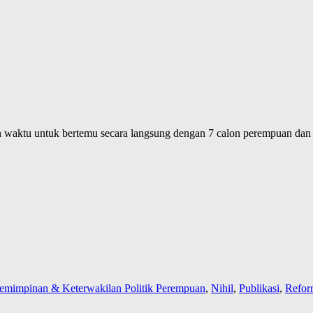
an waktu untuk bertemu secara langsung dengan 7 calon perempuan da
emimpinan & Keterwakilan Politik Perempuan
,
Nihil
,
Publikasi
,
Refor