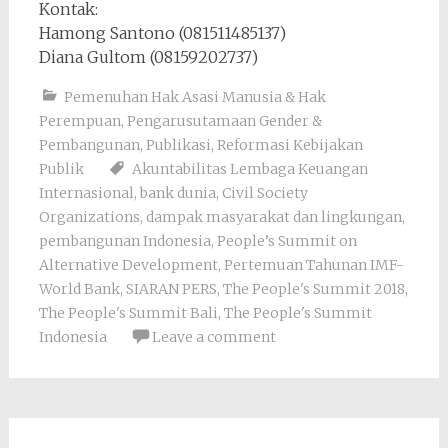
Kontak:
Hamong Santono (081511485137)
Diana Gultom (08159202737)
Pemenuhan Hak Asasi Manusia & Hak
Perempuan
,
Pengarusutamaan Gender &
Pembangunan
,
Publikasi
,
Reformasi Kebijakan
Publik
Akuntabilitas Lembaga Keuangan
Internasional
,
bank dunia
,
Civil Society
Organizations
,
dampak masyarakat dan lingkungan
,
pembangunan Indonesia
,
People’s Summit on
Alternative Development
,
Pertemuan Tahunan IMF-
World Bank
,
SIARAN PERS
,
The People's Summit 2018
,
The People's Summit Bali
,
The People's Summit
Indonesia
Leave a comment