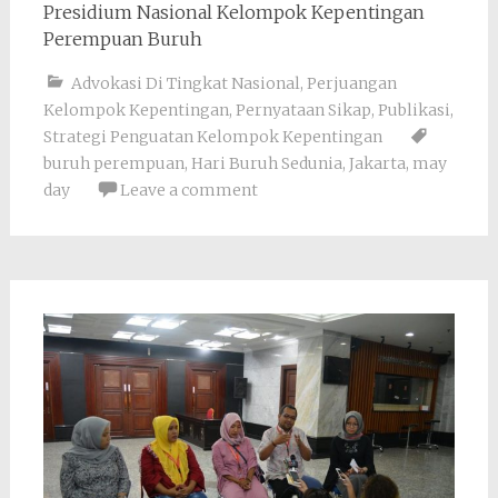
Presidium Nasional Kelompok Kepentingan
Perempuan Buruh
Advokasi Di Tingkat Nasional
,
Perjuangan
Kelompok Kepentingan
,
Pernyataan Sikap
,
Publikasi
,
Strategi Penguatan Kelompok Kepentingan
buruh perempuan
,
Hari Buruh Sedunia
,
Jakarta
,
may
day
Leave a comment